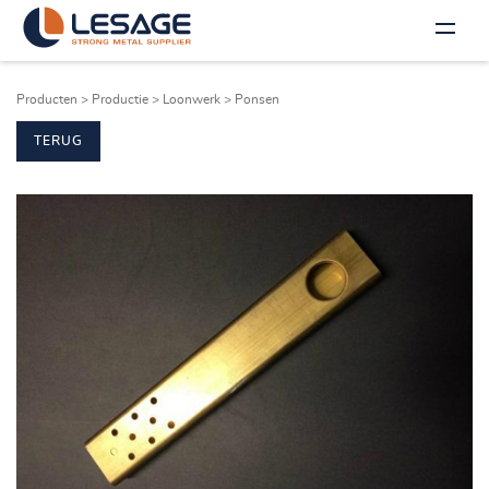
Producten
>
Productie
>
Loonwerk
>
Ponsen
TERUG
NL