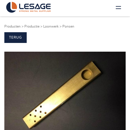
Producten
>
Productie
>
Loonwerk
>
Ponsen
TERUG
NL