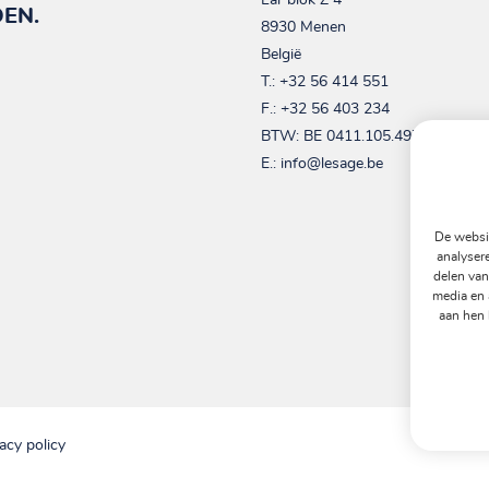
Lar blok Z 4
EN.
8930 Menen
België
T.:
+32 56 414 551
F.: +32 56 403 234
BTW:
BE 0411.105.497
E.:
info@lesage.be
De websit
analyser
delen van
media en 
aan hen 
acy policy