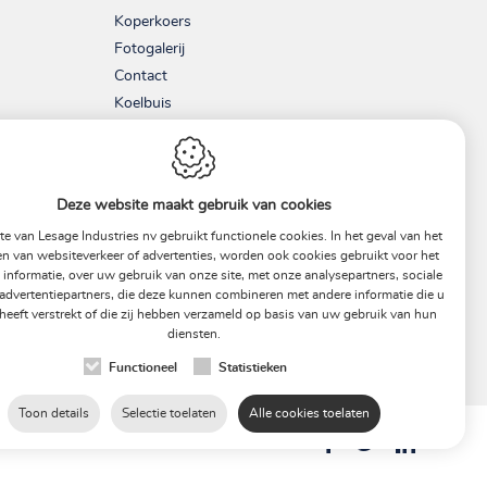
Koperkoers
Fotogalerij
Contact
Koelbuis
Co² koeling
Voorgeïsoleerde buis
Non-ferrometalen
Deze website maakt gebruik van cookies
Isolatie buizen
e van Lesage Industries nv gebruikt functionele cookies. In het geval van het
Koperen fitting
en van websiteverkeer of advertenties, worden ook cookies gebruikt voor het
Koperen buis
 informatie, over uw gebruik van onze site, met onze analysepartners, sociale
Over ons
advertentiepartners, die deze kunnen combineren met andere informatie die u
heeft verstrekt of die zij hebben verzameld op basis van uw gebruik van hun
Milieu
diensten.
Nieuws
Functioneel
Statistieken
Toon details
Selectie toelaten
Alle cookies toelaten