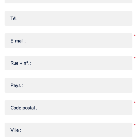
NL
Tél. :
FR
DE
*
E-mail :
EN
*
Rue + n°. :
Pays :
*
Code postal :
*
Ville :